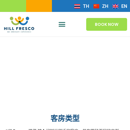
TH
ZH
EN
BOOK NOW
客房类型