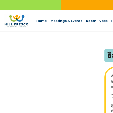
Home
Meetings & Events
Room Types
F
ฮ
เ
ก
ผ
โ
ค
ท