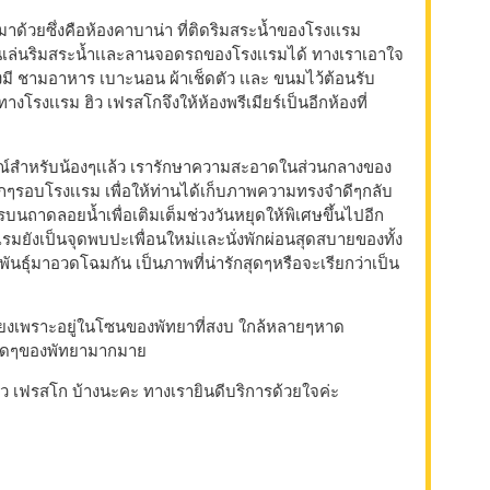
มาด้วยซึ่งคือห้องคาบาน่า ที่ติดริมสระน้ำของโรงเเรม
เดินเล่นริมสระน้ำเเละลานจอดรถของโรงเเรมได้ ทางเราเอาใจ
ึงมี ชามอาหาร เบาะนอน ผ้าเช็ดตัว เเละ ขนมไว้ต้อนรับ
โรงเเรม ฮิว เฟรสโกจึงให้ห้องพรีเมียร์เป็นอีกห้องที่
ณ์สำหรับน้องๆเเล้ว เรารักษาความสะอาดในส่วนกลางของ
ุกๆรอบโรงเเรม เพื่อให้ท่านได้เก็บภาพความทรงจำดีๆกลับ
บนถาดลอยน้ำเพื่อเติมเต็มช่วงวันหยุดให้พิเศษขึ้นไปอีก
รมยังเป็นจุดพบปะเพื่อนใหม่เเละนั่งพักผ่อนสุดสบายของทั้ง
พันธุ์มาอวดโฉมกัน เป็นภาพที่น่ารักสุดๆหรือจะเรียกว่าเป็น
์เลี้ยงเพราะอยู่ในโซนของพัทยาที่สงบ ใกล้หลายๆหาด
ยวเด็ดๆของพัทยามากมาย
 ฮิว เฟรสโก บ้างนะคะ ทางเรายินดีบริการด้วยใจค่ะ