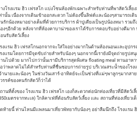
างโรงเเรม ฮิว เฟรสโก เเบ่งโซนห้องพักเฉพาะสำหรับท่านที่พาสัตว์เลี้ยง
ท่านั้น เนื่องจากเดินเข้าออกสะดวก ไม่ต้องขึ้นลิฟต์เเละน้องๆสามารถ
นรักน้องหมาอย่างเต็มที่ด้วยการบริการ ผ้าปูเตียงเป็นรูปน้องหมา รวมถ
้องๆอีกด้วย หลังจากที่ห้องคาบาน่าของเราได้รับการตอบรับอย่างดีมาก ทาง
้อนรับสัตว์เลี้ยง
รงเเรม ฮิว เฟรสโกนอกจากจะใส่ใจอย่างมากในด้านห้องนอนเเละอุปกร
รงเเรมโดยการมีจุดขับถ่ายสำหรับน้องๆ นอกจากนี้เรายังมีจุดถ่ายรูปสน
้านไปด้วย มากไปกว่านั้นเรามีบริการสุดพิเศษ floating meal ทานอาหาร
ือว่าพลาดไม่ได้สำหรับท่านที่ชื่นชอบการถ่ายรูป บริเวณสระน้ำของโรงเเ
จ้านายเเละน้องๆ ในช่วงวันเสาร์-อาทิตย์จะเป็นช่วงที่เเม่ๆพาลูกๆมากสาย
วรรค์ของคนรักสัตว์ก็ว่าได้
ถานที่ตั้งของ โรงเเรม ฮิว เฟรสโก เองก็สะดวกต่อนักท่องเที่ยวที่มีสัตว
350เมตรจากทะเล) ใกล้คาเฟ่ที่ต้อนรับสัตว์เลี้ยง เเละ สถานที่ท่องเที่
ุดท้ายนี้ ท่านไหนมีเเพลนมาเที่ยวพัทยากับน้องๆ อย่าลืมนึกถึง โรงเเรม