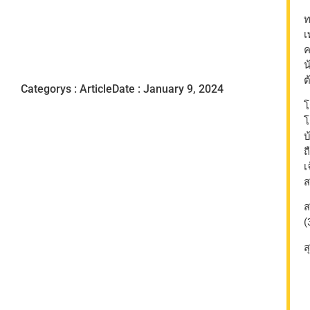
ท
เ
ค
น
ต
Categorys :
Article
Date : January 9, 2024
โ
โ
บ
ถ
เ
ส
ส
(
ส